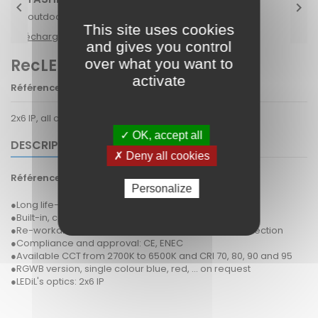


LED outdoor modules 2x6 IP sh-201 2025-03-20.pdf
This site uses cookies
Téléchargement (441.08k)
and gives you control
RecLED 146x45mm
over what you want to
activate
Référence
Recled2x6IP
2x6 IP, all colours and cri
✓ OK, accept all
DESCRIPTION
✗ Deny all cookies
Référence
Recled2x6IP
Personalize
●Long life-time
●Built-in, constant current LED module
●Re-workable push-in terminals enabling easy connection
●Compliance and approval: CE, ENEC
●Available CCT from 2700K to 6500K and CRI 70, 80, 90 and 95
●RGWB version, single colour blue, red, ... on request
●LEDiL's optics: 2x6 IP