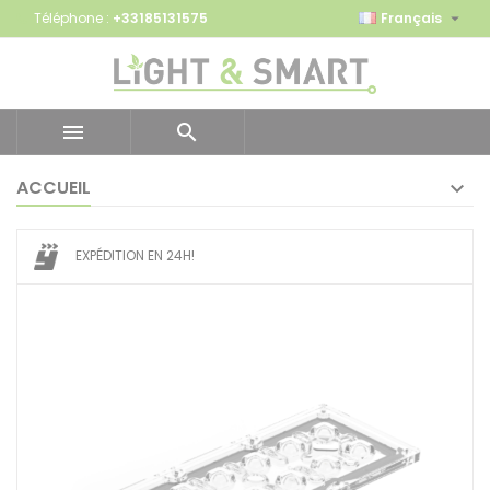

Téléphone :
+33185131575
Français


ACCUEIL
EXPÉDITION EN 24H!