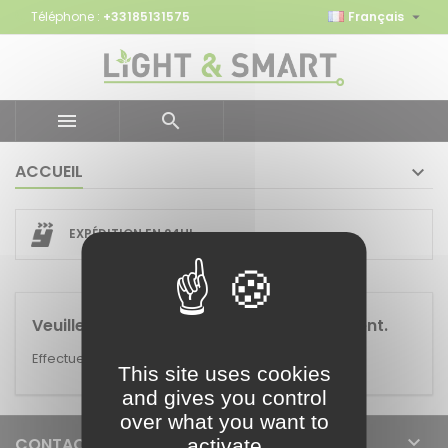

Téléphone :
+33185131575
Français


ACCUEIL
EXPÉDITION EN 24H!
HIGHBAY
Veuillez nous excuser pour le désagrément.
Effectuez une nouvelle recherche
This site uses cookies
and gives you control
over what you want to

CONTACT
activate