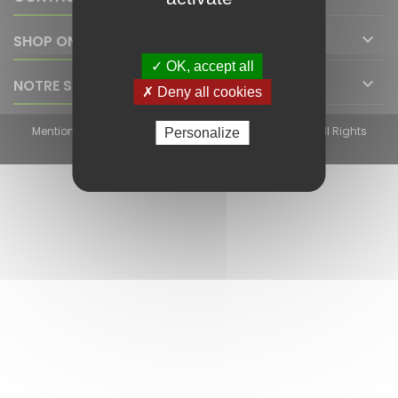

SHOP ONLINE
✓ OK, accept all

NOTRE SOCIÉTÉ
✗ Deny all cookies
Mentions légales
© Copyright 2026 Light And Smart. All Rights
Personalize
Reserved. - Site développé par
Aramis Online