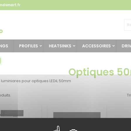
ndsmart.fr
INGS
PROFILES
HEATSINKS
ACCESSOIRES
DRI
Optiques 
 luminiares pour optiques LEDiL 50mm
oduits.
Tr