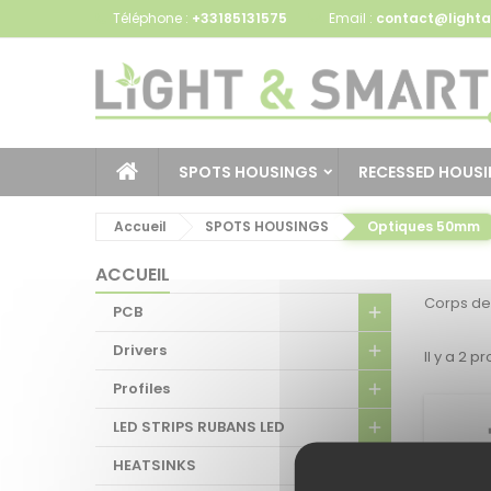
Téléphone :
+33185131575
Email :
contact@lighta
SPOTS HOUSINGS
RECESSED HOUS
Accueil
SPOTS HOUSINGS
Optiques 50mm
ACCUEIL
Corps de
PCB
Drivers
Il y a 2 pr
Profiles
LED STRIPS RUBANS LED
HEATSINKS