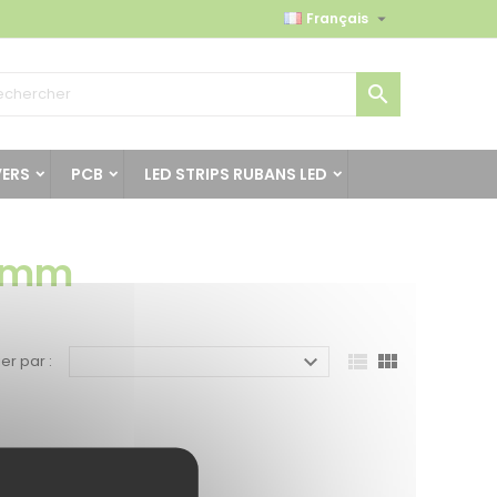

Français

VERS
PCB
LED STRIPS RUBANS LED
50mm



ier par :