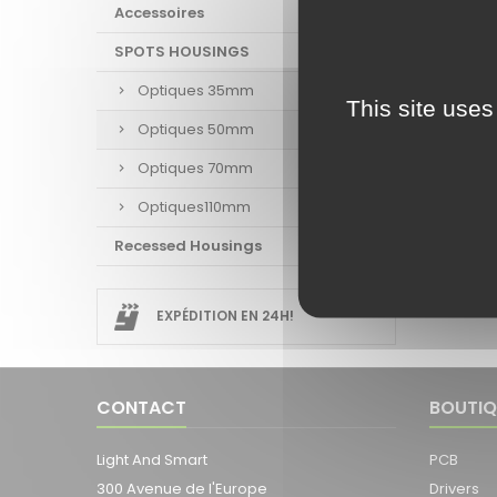
Accessoires
SPOTS HOUSINGS
Optiques 35mm
This site uses
Optiques 50mm
RÉ
Optiques 70mm
Track H
Optiques110mm
50 AMY
Recessed Housings
Affichage
EXPÉDITION EN 24H!
CONTACT
BOUTIQ
Light And Smart
PCB
300 Avenue de l'Europe
Drivers