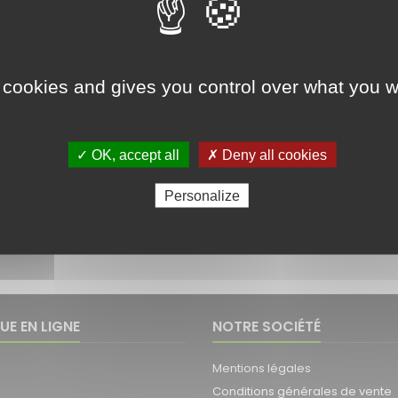
 cookies and gives you control over what you w
FÉRENCE:
PAULINE
RÉFÉRENCE:
PAULINE-ZOOM
PAULINE
PAULINE-ZOOM
✓ OK, accept all
✗ Deny all cookies
ousing For YASMEEN-
Track Housing for ILONA-
-50 ILONA MIRELLA-
ZOOM or YASMEEN-50-
G2
ZOOM
Personalize
 1-2 de 2 article(s)
UE EN LIGNE
NOTRE SOCIÉTÉ
Mentions légales
Conditions générales de vente