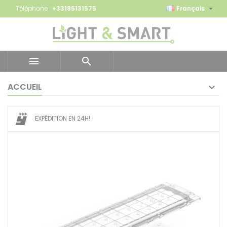

Téléphone :
+33185131575
Français


ACCUEIL
EXPÉDITION EN 24H!