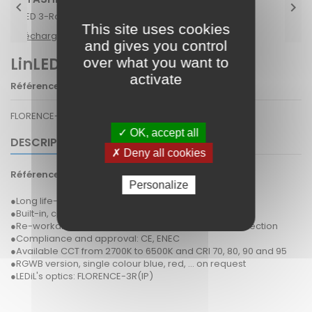


LinLED 3-Row sh-201 2025-05-06.pdf
This site uses cookies
Téléchargement (544.76k)
and gives you control
LinLED 280x55mm
over what you want to
activate
Référence
LinledFlorence3RIP
FLORENCE-3R(IP), all colours and cri
✓ OK, accept all
DESCRIPTION
✗ Deny all cookies
Référence
LinledFlorence3RIP
Personalize
●Long life-time
●Built-in, constant current LED module
●Re-workable push-in terminals enabling easy connection
●Compliance and approval: CE, ENEC
●Available CCT from 2700K to 6500K and CRI 70, 80, 90 and 95
●RGWB version, single colour blue, red, ... on request
●LEDiL's optics: FLORENCE-3R(IP)