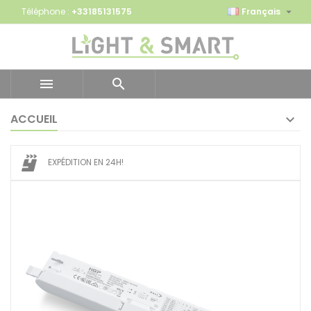

Téléphone :
+33185131575
Français


ACCUEIL
EXPÉDITION EN 24H!