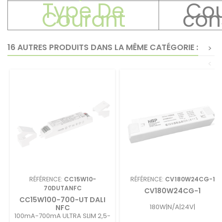
Type De
Cou
Courant
con
16 AUTRES PRODUITS DANS LA MÊME CATÉGORIE :
>
<
RÉFÉRENCE:
CC15W10-
RÉFÉRENCE:
CV180W24CG-1
70DUTANFC
CV180W24CG-1
CC15W100-700-UT DALI
180W|N/A|24V|
NFC
100mA-700mA ULTRA SLIM 2,5-