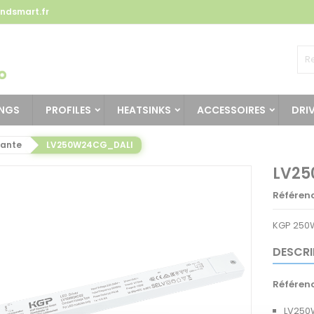
ndsmart.fr
INGS
PROFILES
HEATSINKS
ACCESSOIRES
DRI
tante
LV250W24CG_DALI
LV25
Référen
KGP 250W
DESCRI
Référen
LV250