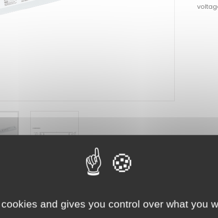
volta
ENTS JOINTS
HARGEMENT
 cookies and gives you control over what you w
eet
4CG_DALI