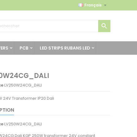

Français

VERS
PCB
LED STRIPS RUBANS LED
0W24CG_DALI
ce
LV250W24CG_DALI
 24V Transformer IP20 Dali
PTION
ce
LV250W24CG_DALI
W24CG Dali KGP 250W transformer 24V constant