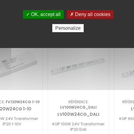
gement (2.44M)
✓ OK, accept all
✗ Deny all cookies
RES PRODUITS DANS LA MÊME CATÉGORIE :
Personalize
CE:
FV120W24CG 1-10
RÉFÉRENCE:
RÉFÉR
LV100W24CG_DALI
120W24CG 1-10
LV100W24CG_DALI
0W 24V Transformer
KGP 60
IP20 1-10V
KGP 100W 24V Transformer
IP20 Dali