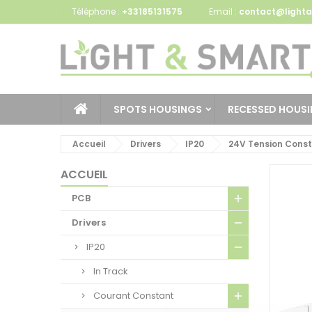
Téléphone :
+33185131575
Email :
contact@lighta
SPOTS HOUSINGS
RECESSED HOUS
Accueil
Drivers
IP20
24V Tension Cons
ACCUEIL
PCB
Drivers
IP20
In Track
Courant Constant