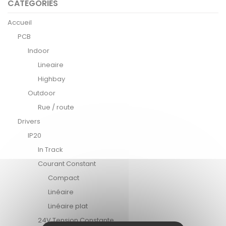
CATÉGORIES
Accueil
PCB
Indoor
Lineaire
Highbay
Outdoor
Rue / route
Drivers
IP20
In Track
Courant Constant
Compact
Linéaire
Linéaire plat
24V Tension Constante