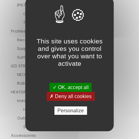
IP67
Courant constant
Tension Constante
Profiles
Recessed
This site uses cookies
and gives you control
Suspended
over what you want to
Surface Mounted
activate
LED STRIPS RUBANS LED
NEON 24V FLEX
RUBANS SMD TAPE
✓ OK, accept all
HEATSINKS
✗ Deny all cookies
Indoor
Highbay
Personalize
Outdoor
Street Lighting
Accessoires